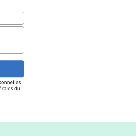
rsonnelles
érales
du